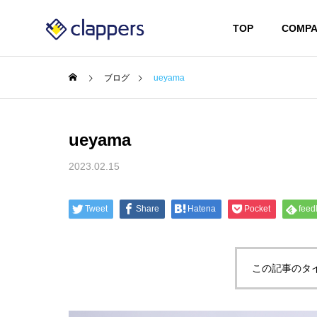
TOP
COMPA
ブログ
ueyama
ueyama
2023.02.15
Tweet
Share
Hatena
Pocket
feed
この記事のタ