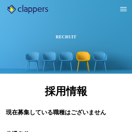
R
E
C
R
U
I
T
採用情報
現在募集している職種はございません