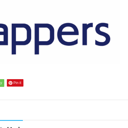
ly
Pin it