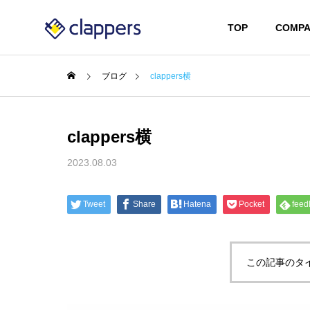
TOP
COMPA
ブログ
clappers横
clappers横
2023.08.03
Tweet
Share
Hatena
Pocket
feed
この記事のタ