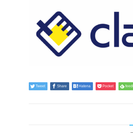
Tweet
Share
Hatena
Pocket
feed