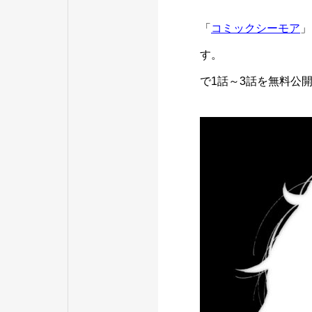
「
コミックシーモア
」
す
で1話～3話を無料公