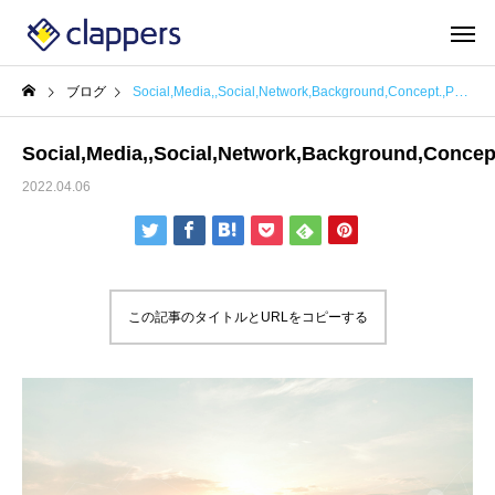
ブログ
Social,Media,,Social,Network,Background,Concept.,People,Use,Social,Media
Social,Media,,Social,Network,Background,Concep
2022.04.06
この記事のタイトルとURLをコピーする