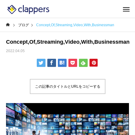
ブログ
Concept,Of,Streaming,Video,With,Businessman
Concept,Of,Streaming,Video,With,Businessman
2022.04.05
この記事のタイトルとURLをコピーする