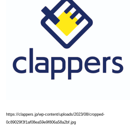
https://clappers.jp/wp-content/uploads/2023/08/cropped-
0c89029f3f1af08ea59e9f806a58a2bf.jpg