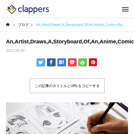
ブログ
An,Artist,Draws,A,Storyboard,Of,An,Anime,Comics,Book.
An,Artist,Draws,A,Storyboard,Of,An,Anime,Comic
2022.06.09
この記事のタイトルとURLをコピーする