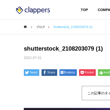
TOP
COMPA
ブログ
shutterstock_2108203079 (1)
shutterstock_2108203079 (1)
2022.07.01
Tweet
Share
Hatena
Pocket
feed
この記事のタ