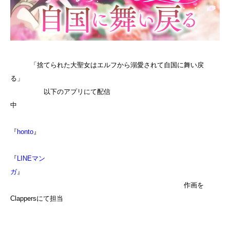
「捨てられた大聖女はエルフから溺愛されて自国に舞い戻
る」
以下のアプリにて配信
中
『
honto
』
『
LINEマン
ガ
』
作画を
Clappersにて担当