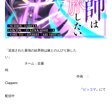
「追放された最強の結界師は嫁とのんびり旅した
い」
ネーム：近藤
純
作画 ：
Clappers
『
ピッコマ
』にて
配信中