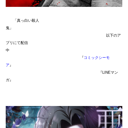
「真っ白い殺人
鬼」
以下のア
プリにて配信
中
『
コミックシーモ
ア
』
『
LINEマン
ガ
』