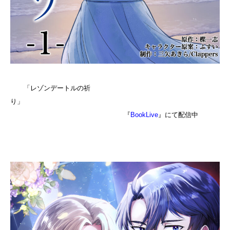
「レゾンデートルの祈
り」
『
BookLive
』にて配信中