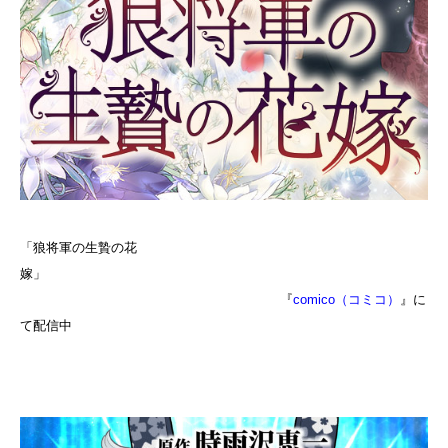
「狼将軍の生贄の花
嫁」
『
comico（コミコ）
』
に
て配信中