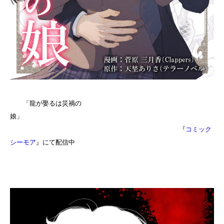
「龍が娶るは災禍の
娘」
『
コミック
シーモア
』にて配信中