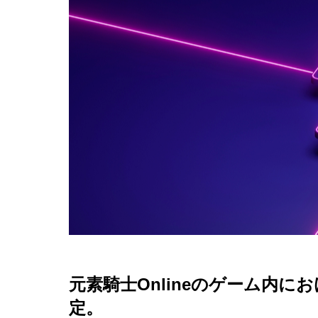
元素騎士
Online
のゲーム内にお
定。